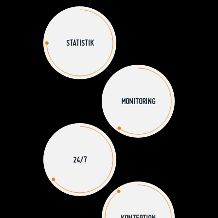
STATISTIK
MONITORING
24/7
KONZEPTION